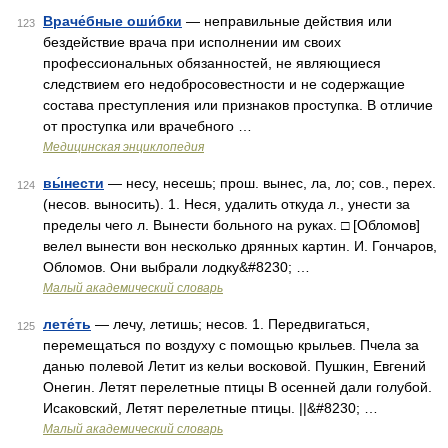
Враче́бные оши́бки
— неправильные действия или
123
бездействие врача при исполнении им своих
профессиональных обязанностей, не являющиеся
следствием его недобросовестности и не содержащие
состава преступления или признаков проступка. В отличие
от проступка или врачебного …
Медицинская энциклопедия
вы́нести
— несу, несешь; прош. вынес, ла, ло; сов., перех.
124
(несов. выносить). 1. Неся, удалить откуда л., унести за
пределы чего л. Вынести больного на руках. □ [Обломов]
велел вынести вон несколько дрянных картин. И. Гончаров,
Обломов. Они выбрали лодку&#8230; …
Малый академический словарь
лете́ть
— лечу, летишь; несов. 1. Передвигаться,
125
перемещаться по воздуху с помощью крыльев. Пчела за
данью полевой Летит из кельи восковой. Пушкин, Евгений
Онегин. Летят перелетные птицы В осенней дали голубой.
Исаковский, Летят перелетные птицы. ||&#8230; …
Малый академический словарь