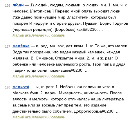
лю́ди
— 1) людей, людям, людьми, о людях, мн. 1. мн. ч. к
126
человек. [Летописец:] Передо мной опять выходят люди,
Уже давно покинувшие мир Властители, которым был
покорен И недруги и старые друзья. Пушкин, Борис Годунов
(черновая редакция). [Воробьев] как&#8230; …
Малый академический словарь
маля́вка
— и, род. мн. вок, дат. вкам. 1. ж. То же, что малек.
127
Вода так прозрачна, что виден каждый камешек, каждая
малявка. В. Смирнов, Открытие мира. 2. м. и ж. разг. О
ребенке или человеке маленького роста. Твой папа и дядя
Гаврик тогда были поменьше&#8230; …
Малый академический словарь
мелкота́
— ы, ж. разг. 1. Небольшая величина чего л.
128
Мелкота букв. 2. перен. Мизерность, ничтожность. После
вялости и мелкоты, которою отличалась наша литература
за семь или за восемь лет пред тем, это издание
действительно было событием. Добролюбов,&#8230; …
Малый академический словарь