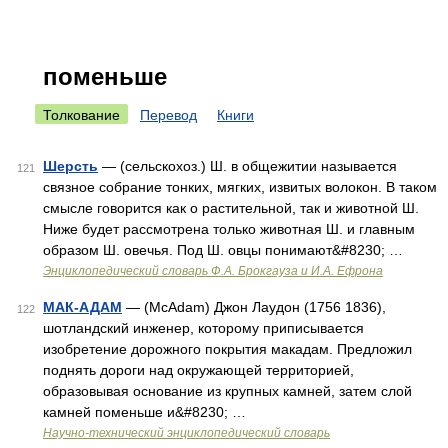
поменьше
Толкование
Перевод
Книги
Шерсть
— (сельскохоз.) Ш. в общежитии называется
121
связное собрание тонких, мягких, извитых волокон. В таком
смысле говорится как о растительной, так и животной Ш.
Ниже будет рассмотрена только животная Ш. и главным
образом Ш. овечья. Под Ш. овцы понимают&#8230; …
Энциклопедический словарь Ф.А. Брокгауза и И.А. Ефрона
МАК-АДАМ
— (McAdam) Джон Лаудон (1756 1836),
122
шотландский инженер, которому приписывается
изобретение дорожного покрытия макадам. Предложил
поднять дороги над окружающей территорией,
образовывая основание из крупных камней, затем слой
камней поменьше и&#8230; …
Научно-технический энциклопедический словарь